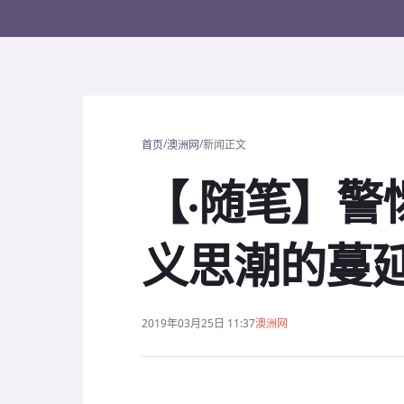
/
/
首页
澳洲网
新闻正文
【·随笔】警
义思潮的蔓
2019年03月25日 11:37
澳洲网