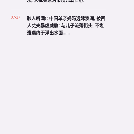
求, 大批买家对市场充满信心!
07-27
骇人听闻!! 中国单亲妈妈远嫁澳洲, 被西
人丈夫暴虐威胁! 与儿子流落街头, 不堪
遭遇终于浮出水面......