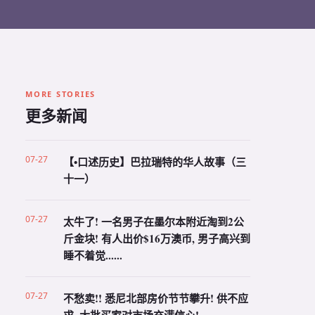
MORE STORIES
更多新闻
07-27
【•口述历史】巴拉瑞特的华人故事（三
十一）
07-27
太牛了! 一名男子在墨尔本附近淘到2公
斤金块! 有人出价$16万澳币, 男子高兴到
睡不着觉......
07-27
不愁卖!! 悉尼北部房价节节攀升! 供不应