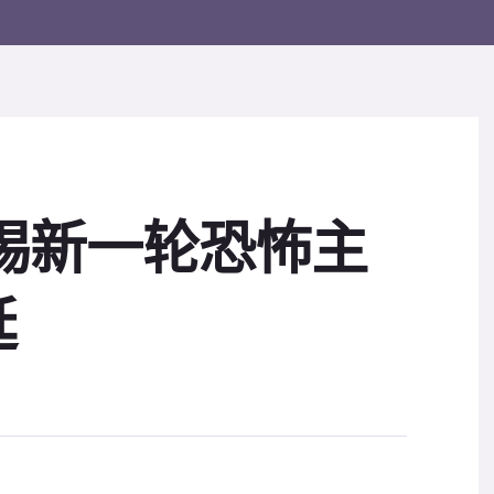
惕新一轮恐怖主
延