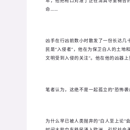
年，他把枪口对准了正在清真寺里祷告
命……
凶手在行凶前数小时散发了一份长达几十
民是“入侵者”，他在为保卫白人的土地
文明受到入侵的关注”。他在他的凶器
笔者认为，这绝不是一起孤立的“恐怖袭
为什么早已被人类抛弃的“白人至上论”
时间大批中东移民涌入欧洲、引起社会