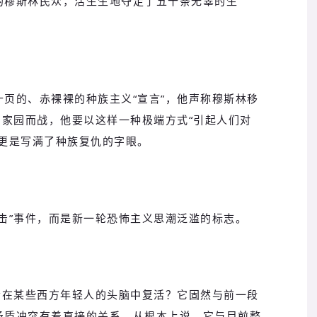
的穆斯林民众，活生生地夺走了五十条无辜的生
页的、赤裸裸的种族主义“宣言”，他声称穆斯林移
和家园而战，他要以这样一种极端方式“引起人们对
上更是写满了种族复仇的字眼。
击”事件，而是新一轮恐怖主义思潮泛滥的标志。
会在某些西方年轻人的头脑中复活？它固然与前一段
矛盾冲突有着直接的关系，从根本上说，它与目前整