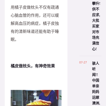
攀升!
用橘子皮做枕头不仅有疏通
供不
应求,
心脑血管的作用，还可以缓
大批
解高血压的病症，橘子皮独
买家
有的清新味道还能有助于睡
对市
场充
眠。
满信
心!
07-27
骇人
橘皮做枕头，有神奇效果
听
闻!!
中国
单亲
妈妈
远嫁
澳洲,