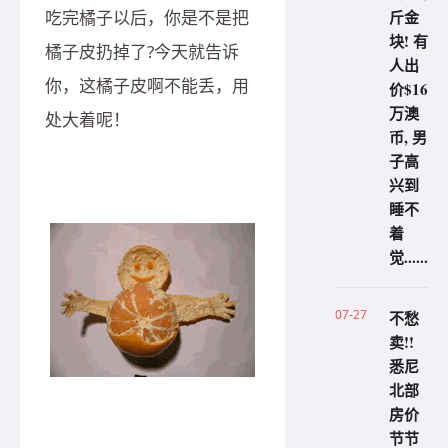
斤金
吃完橘子以后，你是不是把
块! 有
橘子皮扔掉了?今天就告诉
人出
你，这橘子皮啊不能丢，用
价$16
万澳
处大着呢！
币, 男
子高
兴到
睡不
着
觉......
07-27
不愁
卖!!
悉尼
北部
房价
节节