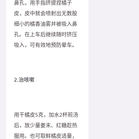
鼻孔，用手指挤提捏橘子
皮，皮中就会喷射出无数股
细小的橘香油雾并被吸入鼻
孔。在上车后继续随时挤压
吸入，可有效地预防晕车。
2.治咳嗽
用干橘皮5克，加水2杯煎汤
后，放少量姜末、红糖趁热
服用。也可取鲜橘皮适量，