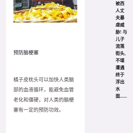
被西
人丈
夫暴
虐威
胁! 与
儿子
流落
预防脑梗塞
街头,
不堪
遭遇
终于
橘子皮枕头可以加快人类脑
浮出
水
部的血液循环，能避免血管
面......
老化和僵硬，对人类的脑梗
塞有一定的预防功效。