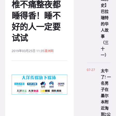
椎不痛整夜都
史】
巴拉
睡得香！睡不
瑞特
好的人一定要
的华
人故
试试
事
（三
十
2019年03月25日 11:35
澳洲网
一）
07-27
太牛
了! 一
名男
子在
墨尔
本附
近淘
到2公