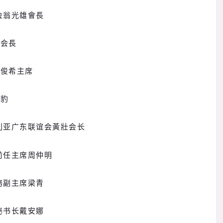
会翁光雄會長
裕会長
苏俊希主席
捷豹
大利亚广东联谊会黃壯会长
前任主席周仲明
務副主席梁青
秘书长戴安娜