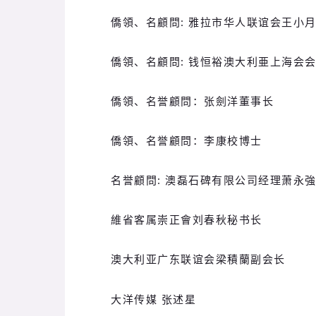
僑領、名顧問: 雅拉市华人联谊会王小
僑領、名顧問: 钱恒裕澳大利亜上海会
僑領、名誉顧問：
张劍洋董事长
僑領、名誉顧問：
李康校博士
名誉顧問: 澳磊石碑有限公司经理萧永
維省客属崇正會刘春秋秘书长
澳大利亚广东联谊会梁積蘭副会长
大洋传媒 张述星