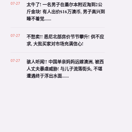
07-27
太牛了! 一名男子在墨尔本附近淘到2公
斤金块! 有人出价$16万澳币, 男子高兴到
睡不着觉......
07-27
不愁卖!! 悉尼北部房价节节攀升! 供不应
求, 大批买家对市场充满信心!
07-27
骇人听闻!! 中国单亲妈妈远嫁澳洲, 被西
人丈夫暴虐威胁! 与儿子流落街头, 不堪
遭遇终于浮出水面......