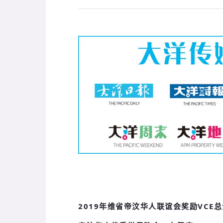
2019年维省帝汶华人联谊会奖励VC