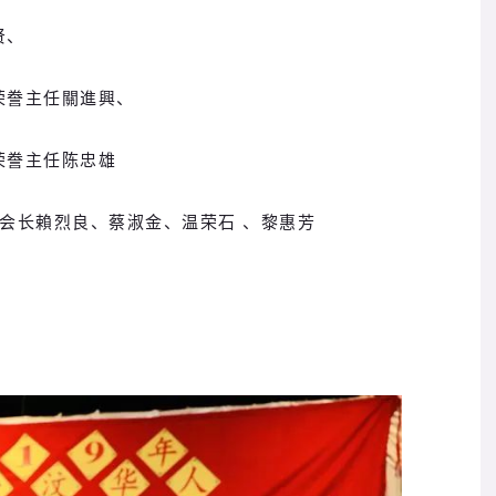
贤、
荣誊主任關進興、
荣誊主任陈忠雄
会长賴烈良、蔡淑金、温荣石 、黎惠芳