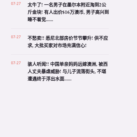
07-27
太牛了! 一名男子在墨尔本附近淘到2公
斤金块! 有人出价$16万澳币, 男子高兴到
睡不着觉......
07-27
不愁卖!! 悉尼北部房价节节攀升! 供不应
求, 大批买家对市场充满信心!
07-27
骇人听闻!! 中国单亲妈妈远嫁澳洲, 被西
人丈夫暴虐威胁! 与儿子流落街头, 不堪
遭遇终于浮出水面......