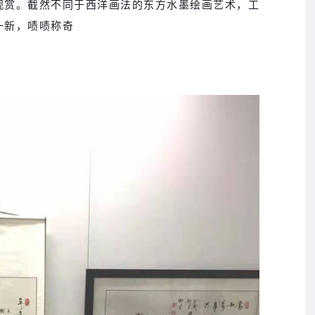
观赏。截然不同于西洋画法的东方水墨绘画艺术，工
一新，啧啧称奇