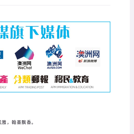
风雅，翰墨飘香。