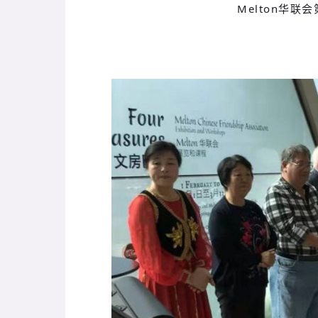
Melton华