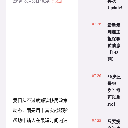
再次
2019年06月05日 10:59
宜策澳洲
Update!
07-26
最新澳
洲雇主
担保职
位信息
【143
期】
07-26
50岁还
是55
岁？都
可以拿
我们从不过度解读移民政策
PR！
动态，而是用丰富实战经验
帮助申请人在最短时间内速
07-23
只要投