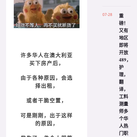
07-28
重
磅！
又有
地区
即将
开放
许多华人在澳大利亚
489，
买下房产后，
护
理，
由于各种原因，会选
翻
择出租，
译，
工料
或者干脆空置，
测量
师多
可是刚刚，出于这样
个华
的原因，
人热
门职