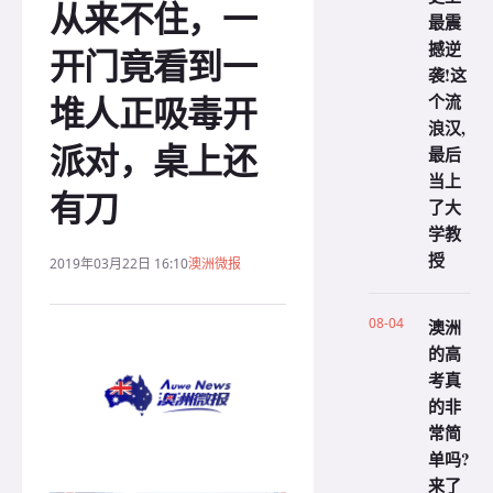
从来不住，一
最震
撼逆
开门竟看到一
袭!这
堆人正吸毒开
个流
浪汉,
派对，桌上还
最后
当上
有刀
了大
学教
授
2019年03月22日 16:10
澳洲微报
08-04
澳洲
的高
考真
的非
常简
单吗?
来了