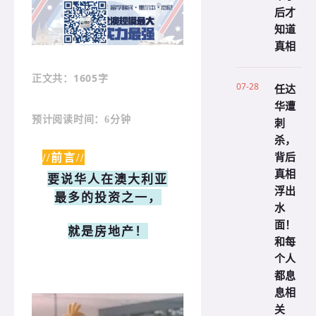
后才
知道
真相
：1605字
正文共
07-28
任达
华遭
预计阅读时间：6分钟
刺
杀，
背后
//前言//
真相
要说华人在澳大利亚
浮出
最多的投资之一，
水
面！
就是房地产！
和每
个人
都息
息相
关