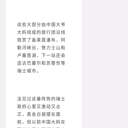
这些大部分由中国大爷
大妈组成的旅行团沿线
观赏了盖莱茵瀑布，阿
勒河峡谷，铁力士山和
卢塞恩湖，下一站还会
造访巴塞尔和苏黎世等
瑞士城市。
没见过这番阵势的瑞士
政府心里又激动又忐
忑，真金白银摆在面
前，但以前中国大妈在