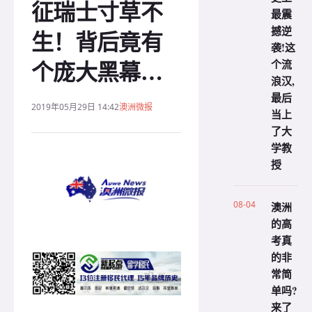
征瑞士寸草不
最震
撼逆
生！背后竟有
袭!这
个庞大黑幕…
个流
浪汉,
最后
2019年05月29日 14:42
澳洲微报
当上
了大
学教
授
08-04
澳洲
的高
考真
的非
常简
单吗?
来了