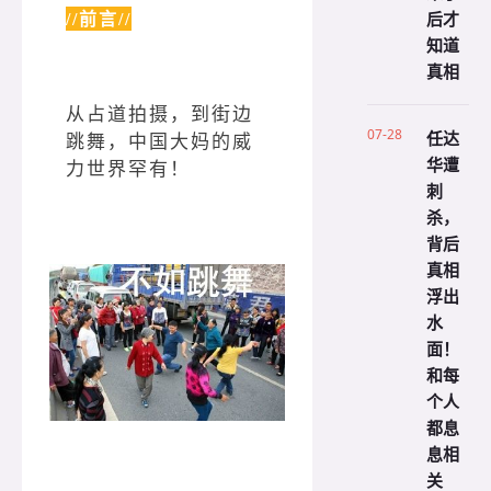
后才
//前言//
知道
真相
从占道拍摄，到街边
07-28
任达
跳舞，中国大妈的威
华遭
力世界罕有！
刺
杀，
背后
真相
浮出
水
面！
和每
个人
都息
息相
关