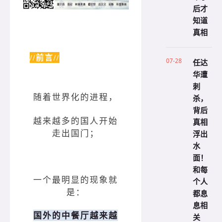
后才
知道
真相
//前言//
07-28
任达
华遭
刺
随着世界化的进程，
杀，
背后
越来越多的国人开始
真相
走出国门；
浮出
水
面！
和每
一个最明显的现象就
个人
是：
都息
息相
国外的中餐厅越来越
关