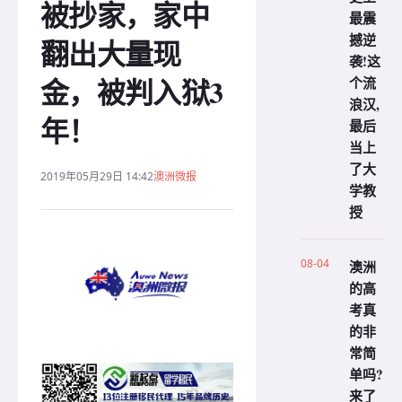
被抄家，家中
最震
撼逆
翻出大量现
袭!这
金，被判入狱3
个流
浪汉,
年！
最后
当上
了大
2019年05月29日 14:42
澳洲微报
学教
授
08-04
澳洲
的高
考真
的非
常简
单吗?
来了