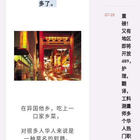
多了。
07-28
重
磅！
又有
地区
即将
开放
489，
护
理，
翻
译，
工料
测量
在异国他乡，吃上一
师多
口家乡菜，
个华
人热
对很多人华人来说是
门职
一种莫名的慰藉。