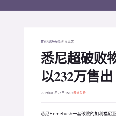
/
/
首页
澳洲头条
新闻正文
悉尼超破败物
以232万售出
2019年03月25日 15:07
澳洲头条
悉尼Homebush一套破败的加利福尼亚平房（