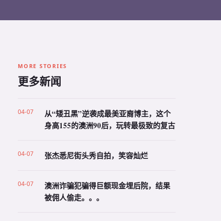
MORE STORIES
更多新闻
04-07
从“矮丑黑”逆袭成最美亚裔博主，这个
身高155的澳洲90后，玩转最极致的复古
04-07
张杰悉尼街头秀自拍，笑容灿烂
04-07
澳洲诈骗犯骗得巨额现金埋后院，结果
被佣人偷走。。。