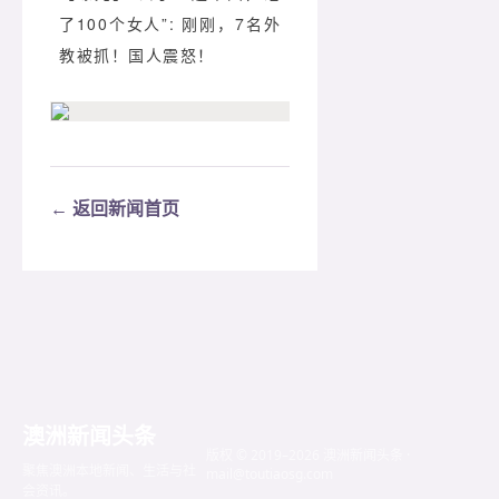
了100个女人”: 刚刚，7名外
教被抓！国人震怒！
← 返回新闻首页
澳洲新闻头条
版权 © 2019–2026 澳洲新闻头条 ·
聚焦澳洲本地新闻、生活与社
mail@toutiaosg.com
会资讯。