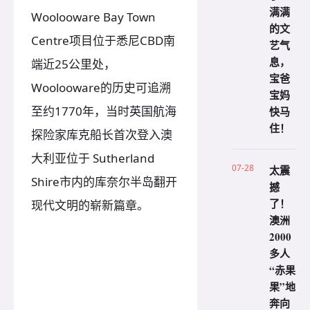
满满
Woolooware Bay Town
的文
Centre项目位于悉尼CBD南
艺气
息，
端近25公里处，
宝爸
Woolooware的历史可追溯
宝妈
至约1770年，当时英国航海
快马
住！
探险家库克船长首次登入澳
大利亚位于 Sutherland
07-28
太震
Shire市内的库奈尔半岛翻开
撼
了！
现代文明的崭新篇章。
澳洲
2000
多人
“赤果
果”地
奔向