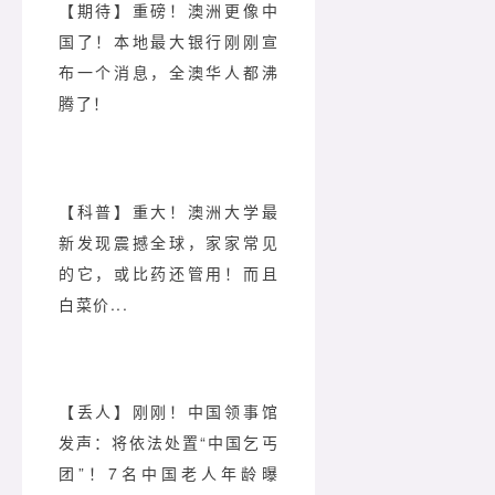
【期待】重磅！澳洲更像中
国了！本地最大银行刚刚宣
布一个消息，全澳华人都沸
腾了！
【科普】重大！澳洲大学最
新发现震撼全球，家家常见
的它，或比药还管用！而且
白菜价...
【丢人】刚刚！中国领事馆
发声：将依法处置“中国乞丐
团”！7名中国老人年龄曝