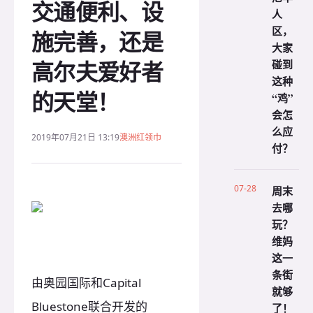
交通便利、设
人
区，
施完善，还是
大家
高尔夫爱好者
碰到
这种
的天堂！
“鸡”
会怎
么应
2019年07月21日 13:19
澳洲红领巾
付？
07-28
周末
去哪
玩？
维妈
这一
条街
由奥园国际和Capital
就够
Bluestone联合开发的
了！