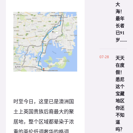
大
海！
最年
长者
已91
岁......
07-28
天天
在度
假！
悉尼
这个
宝藏
地区
时至今日，这里已是澳洲国
你还
土上英国贵族后裔最大的聚
不知
居地，整个区域都晕染于浓
道
吗？
重的英伦低调奢华的格调