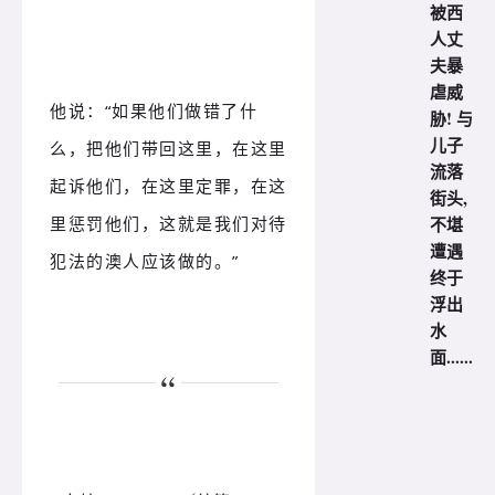
被西
人丈
夫暴
虐威
他说：“如果他们做错了什
胁! 与
儿子
么，把他们带回这里，在这里
流落
起诉他们，在这里定罪，在这
街头,
里惩罚他们，这就是我们对待
不堪
遭遇
犯法的澳人应该做的。”
终于
浮出
水
面......