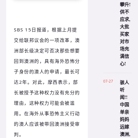
攀升!
供不
应求,
大批
SBS 15日报道，根据上月提
买家
交给联邦议会的一项改革，澳
对市
场充
洲部长级决定可否决那些想要
满信
回到澳洲的，具有海外恐怖分
心!
子身份的澳人的申请，最长可
07-27
达2年。对此，摩西表示，部
骇人
听
长被授予这种权力没有充分的
闻!!
理由，这种权力可能会被滥
中国
单亲
用。在海外从事恐怖主义行动
妈妈
的澳人应该被带回澳洲接受审
远嫁
澳洲,
判。