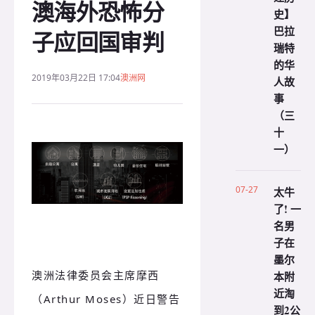
澳海外恐怖分
史】
巴拉
子应回国审判
瑞特
的华
2019年03月22日 17:04
澳洲网
人故
事
（三
十
一）
07-27
太牛
了! 一
名男
子在
墨尔
澳洲法律委员会主席摩西
本附
近淘
（Arthur Moses）近日警告
到2公