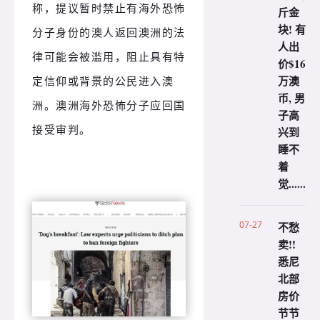
称，提议暂时禁止有海外恐怖
斤金
块! 有
分子身份的澳人返回澳洲的法
人出
律可能会被滥用，阻止具有特
价$16
万澳
定信仰或背景的公民进入澳
币, 男
洲。澳洲海外恐怖分子应回国
子高
接受审判。
兴到
睡不
着
觉......
07-27
不愁
卖!!
悉尼
北部
房价
节节