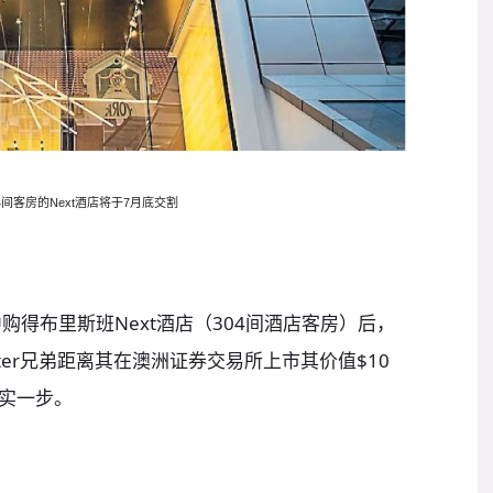
4
间客房的
Next
酒店将于
7
月底交割
r手中购得布里斯班Next酒店（304间酒店客房）后，
Salter兄弟距离其在澳洲证券交易所上市其价值$10
实一步。