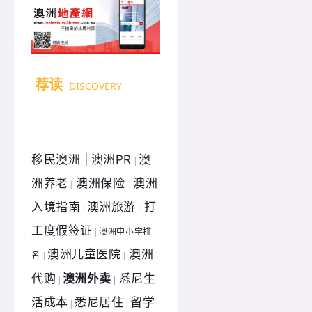
荐读
DISCOVERY
移民澳洲 |
澳洲PR
澳
|
洲养老
澳洲保险
澳洲
|
|
入境指南
澳洲旅游
打
|
|
工度假签证
澳洲中小学排
|
澳洲儿童医院
澳洲
名
|
|
代购
澳洲外卖
悉尼生
|
|
活成本
悉尼居住
留学
|
|