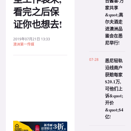
台酱香·万
家共享
看完之后保
&quot;高
证你也想去!
尔夫酒走
进澳洲品
鉴会在悉
2019年07月21日 13:33
尼举行!
澳洲第一传媒
07-28
悉尼轻轨
沿线商户
获赔每家
$20.1万,
可他们上
诉&quot;
开价
&quot;$4
亿!