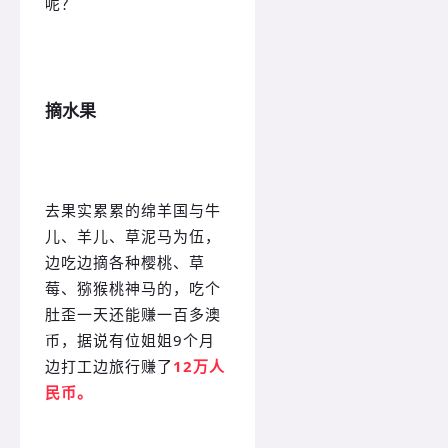
呢？
摘水果
去果实累累的绵羊国与牛
儿、羊儿、草泥马为伍，
边吃边摘各种樱桃、草
莓、猕猴桃神马的，吃个
肚歪一天还能赚一百多澳
币，据说有位姐姐9个月
边打工边旅行赚了
12万人
民币。