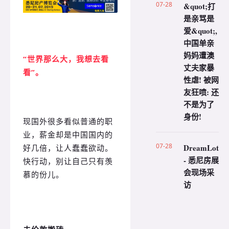
07-28
&quot;打
是亲骂是
爱&quot;,
中国单亲
妈妈遭澳
“世界那么大，我想去看
丈夫家暴
看”。
性虐! 被网
友狂喷: 还
不是为了
身份!
现国外很多看似普通的职
业，薪金却是中国国内的
07-28
DreamLot
好几倍，让人蠢蠢欲动。
- 悉尼房展
快行动，别让自己只有羡
会现场采
慕的份儿。
访