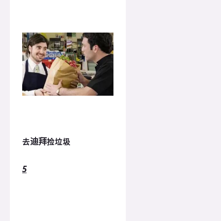
迪拜
去
捡垃圾
5