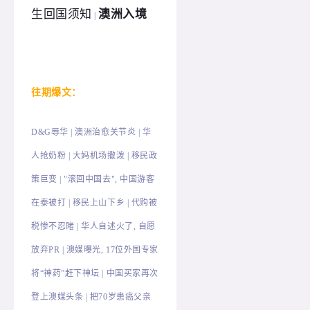
生回国须知
澳洲入境
|
往
期爆文：
D&G辱华
|
澳洲治愈关节炎 | 华
人抢奶粉 | 大妈机场撒泼 | 移民政
策巨变 | "滚回中国去", 中国游客
在泰被打 | 移民上山下乡 | 代购被
税惨不忍睹 | 华人自述火了, 自愿
放弃PR | 澳媒曝光, 17位外国专家
将“神药”赶下神坛 | 中国买家再次
登上澳媒头条 | 把70岁患癌父亲