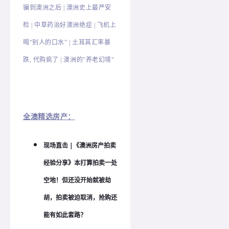
骗到澳洲之后 | 澳洲史上最严安
检 | 中草药治好澳洲绝症 | 飞机上
喝"别人的口水" | 土耳其汇率暴
跌, 代购疯了 | 澳洲的"养老幻境"
全澳精选房产：
现场直击 |《澳洲房产拍卖
经验分享》本打算拍卖一处
空地！但还没开始就被劫
胡，拍卖被迫取消，抢购还
能有如此套路？