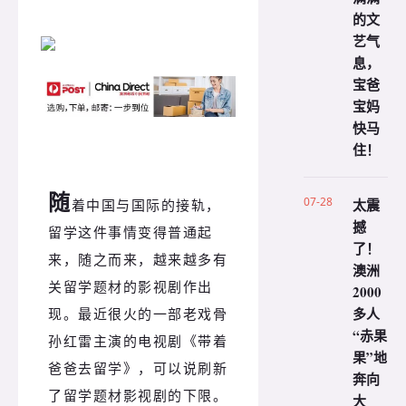
的文
艺气
息，
宝爸
宝妈
快马
住！
随
07-28
太震
着中国与国际的接轨，
撼
留学这件事情变得普通起
了！
来，随之而来，越来越多有
澳洲
关留学题材的影视剧作出
2000
多人
现。最近很火的一部老戏骨
“赤果
孙红雷主演的电视剧《带着
果”地
爸爸去留学》，可以说刷新
奔向
了留学题材影视剧的下限。
大