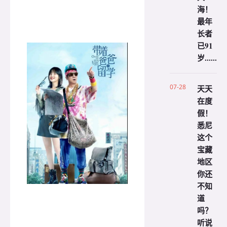
海！
最年
长者
已91
岁......
07-28
天天
在度
假！
悉尼
这个
宝藏
地区
你还
不知
道
吗？
听说