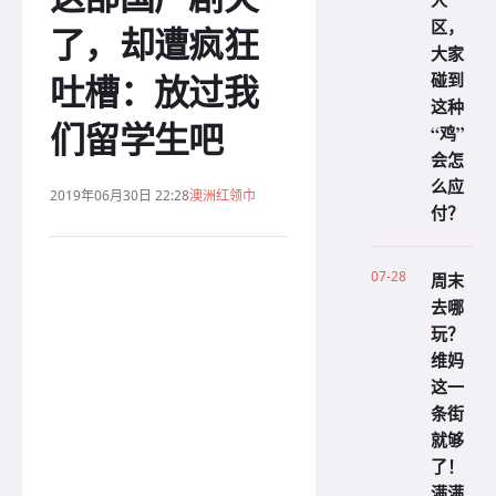
人
区，
了，却遭疯狂
大家
吐槽：放过我
碰到
这种
们留学生吧
“鸡”
会怎
么应
2019年06月30日 22:28
澳洲红领巾
付？
07-28
周末
去哪
玩？
维妈
这一
条街
就够
了！
满满