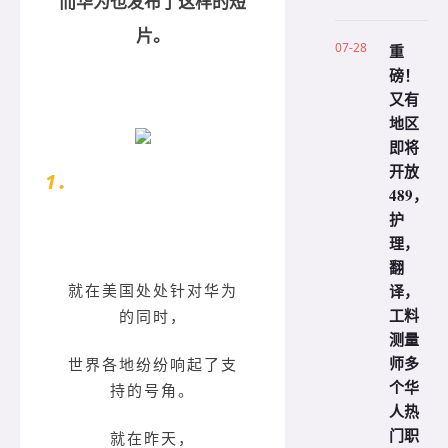
而华为也发布了这样的短
片。
07-28
重
磅！
又有
地区
即将
开放
1．
华为5G英国首秀，BBC震惊
489，
护
理，
翻
就在美国处处针对华为
译，
工料
的同时，
测量
师多
世界各地纷纷响起了支
个华
持的号角。
人热
门职
就在昨天，