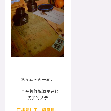
紧接着画面一转，
一个举着竹棍满屋追熊
孩子的父亲
正抓着儿子一顿臭揍，