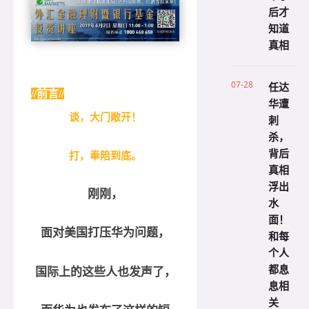
后才
知道
真相
07-28
任达
//前言//
华遭
谈，大门敞开！
刺
杀，
背后
打，奉陪到底。
真相
浮出
刚刚，
水
面！
面对美国打压华为问题，
和每
个人
都息
国际上的这些人也发声了，
息相
关