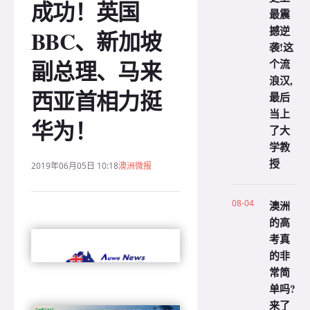
成功！英国
最震
撼逆
BBC、新加坡
袭!这
副总理、马来
个流
浪汉,
西亚首相力挺
最后
当上
华为！
了大
学教
授
2019年06月05日 10:18
澳洲微报
08-04
澳洲
的高
考真
的非
常简
单吗?
来了