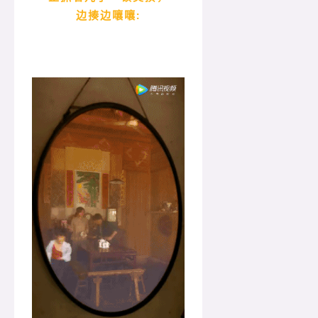
边揍边嚷嚷: