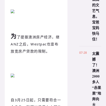
的文
艺气
息，
宝爸
宝妈
快马
为
了提振澳洲房产经济，继
住！
ANZ之后，Westpac也宣布
放宽房产贷款的限制。
07-28
太震
撼
了！
澳洲
2000
多人
“赤果
果”地
奔向
自3月25日起，只需要符合一
大