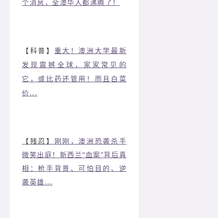
个消息，全澳华人都沸腾了！
【科普】
重大！澳洲大学最新
发现震撼全球，家家常见的
它，或比药还管用！而且白菜
价...
【残忍】
刚刚，澳洲恐袭杀手
微笑出庭！新西兰“血案”背后真
相：枪手背景、可怕目的、逆
袭英雄...