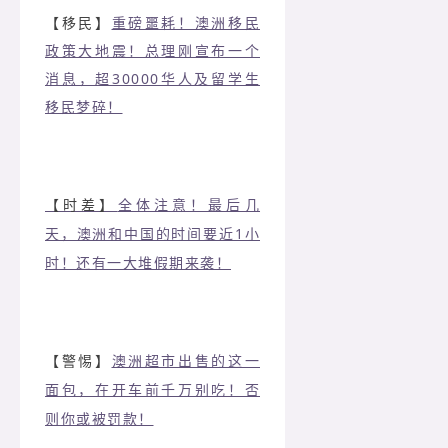
【移民】
重磅噩耗！澳洲移民
政策大地震！总理刚宣布一个
消息，超30000华人及留学生
移民梦碎！
【时差】
全体注意！最后几
天，澳洲和中国的时间要近1小
时！还有一大堆假期来袭！
【警惕】
澳洲超市出售的这一
面包，在开车前千万别吃！否
则你或被罚款！