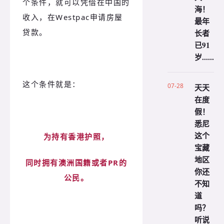
个条件，就可以凭借在中国的
海！
收入，在Westpac申请房屋
最年
贷款。
长者
已91
岁......
这个条件就是：
07-28
天天
在度
假！
悉尼
这个
为持有香港护照，
宝藏
地区
同时拥有澳洲国籍或者PR的
你还
公民。
不知
道
吗？
听说