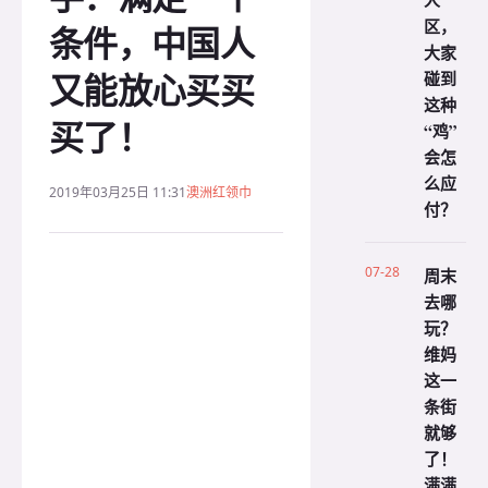
人
区，
条件，中国人
大家
又能放心买买
碰到
这种
买了！
“鸡”
会怎
么应
2019年03月25日 11:31
澳洲红领巾
付？
07-28
周末
去哪
玩？
维妈
这一
条街
就够
了！
满满