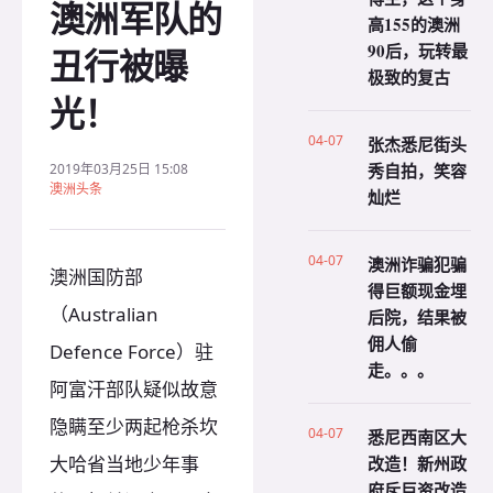
澳洲军队的
高155的澳洲
90后，玩转最
丑行被曝
极致的复古
光！
04-07
张杰悉尼街头
秀自拍，笑容
2019年03月25日 15:08
澳洲头条
灿烂
04-07
澳洲诈骗犯骗
澳洲国防部
得巨额现金埋
（Australian
后院，结果被
佣人偷
Defence Force）驻
走。。。
阿富汗部队疑似故意
隐瞒至少两起枪杀坎
04-07
悉尼西南区大
大哈省当地少年事
改造！新州政
府斥巨资改造