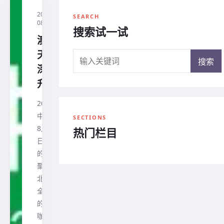
2019-
·
今日
SEARCH
08-03
农技
搜索试一试
澳洲8
天7晚
搜索关键词
搜索
深度游
升级啦
2019·8·13
中国·枝江
SECTIONS
8月13
热门栏目
日，行业
的目光将
聚焦在湖
北枝江，
全国各地
的农资大
咖将齐聚