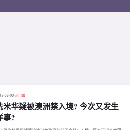
19-08-03
·
澳门事
洗米华疑被澳洲禁入境? 今次又发生
咩事?