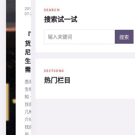
2019-
·
ASSA
SEARCH
07-21
盛通
搜索试一试
澳洲
投资
搜索关键词
『干
搜索
货』悉
尼留学
生租房
需知
SECTIONS
热门栏目
悉尼留学
生租房须
知 一澳洲
住房分哪
几种？在
介绍怎么
找房之
前，我们