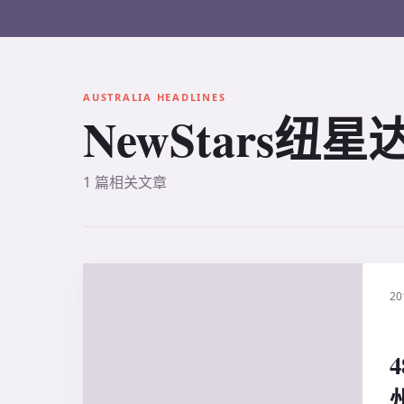
AUSTRALIA HEADLINES
NewStars纽
1 篇相关文章
20