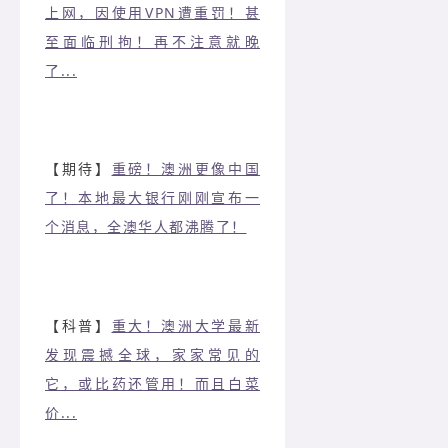
上网，因使用VPN遭重罚！甚
至面临刑拘！再不注意就晚
了...
【期待】
重磅！澳洲更像中国
了！本地最大银行刚刚宣布一
个消息，全澳华人都沸腾了！
【科普】
重大！澳洲大学最新
发现震撼全球，家家常见的
它，或比药还管用！而且白菜
价...