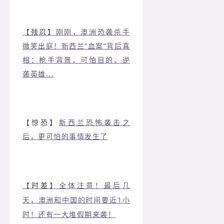
【残忍】
刚刚，澳洲恐袭杀手
微笑出庭！新西兰“血案”背后真
相：枪手背景、可怕目的、逆
袭英雄...
【惊恐】
新西兰恐怖袭击之
后，更可怕的事情发生了
【时差】
全体注意！最后几
天，澳洲和中国的时间要近1小
时！还有一大堆假期来袭！