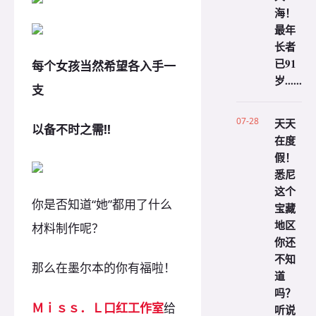
海！
最年
长者
已91
每个女孩当然希望各入手一
岁......
支
07-28
天天
以备不时之需!!
在度
假！
悉尼
这个
你是否知道“她”都用了什么
宝藏
地区
材料制作呢？
你还
不知
那么在墨尔本的你有福啦！
道
吗？
Ｍｉｓｓ．Ｌ口红工作室
给
听说