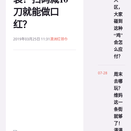
人
区，
刀就能做口
大家
红？
碰到
这种
“鸡”
2019年03月25日 11:31
澳洲红领巾
会怎
么应
付？
07-28
周末
去哪
玩？
维妈
这一
条街
就够
了！
满满