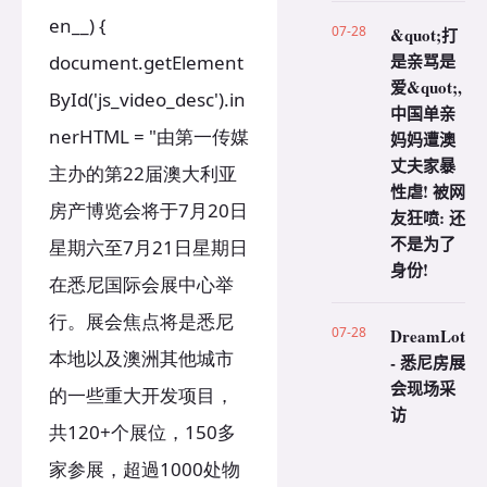
en__) {
07-28
&quot;打
是亲骂是
document.getElement
爱&quot;,
ById('js_video_desc').in
中国单亲
nerHTML = "由第一传媒
妈妈遭澳
丈夫家暴
主办的第22届澳大利亚
性虐! 被网
房产博览会将于7月20日
友狂喷: 还
不是为了
星期六至7月21日星期日
身份!
在悉尼国际会展中心举
行。展会焦点将是悉尼
07-28
DreamLot
本地以及澳洲其他城市
- 悉尼房展
会现场采
的一些重大开发项目，
访
共120+个展位，150多
家参展，超過1000处物