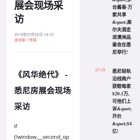
展会现场采
台酱香·万
家共享
访
&quot;高
尔夫酒走
2019年07月26日 14:19
进澳洲品
澳洲第一传媒
鉴会在悉
尼举行!
07-28
悉尼轻轨
《风华绝代》 -
沿线商户
获赔每家
悉尼房展会现场
$20.1万,
可他们上
采访
诉&quot;
开价
&quot;$4
if
亿!
(!window.__second_op