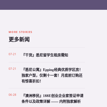
MORE STORIES
更多新闻
07-21
『干货』悉尼留学生租房需知
07-21
『悉尼公寓』Epping经典优质学区房！
独家户型，仅剩十一套！月底前订购还
有惊喜折扣！
06-28
『澳洲移民』188E创业企业家签证申请
条件以及政策详解 —— 内附独家解析