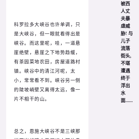
被西
人丈
夫暴
科罗拉多大峡谷也许单调，只
虐威
胁! 与
是大峡谷，但一眼就看得出是
儿子
峡谷。而这里呢，哇，一道悬
流落
崖绝壁，悬崖之下地势趋缓，
街头,
有茶园菜地农田，房屋道路村
不堪
遭遇
镇。峡谷中的清江河呢，太
终于
小，常常看不到。峡谷另一侧
浮出
的陡坡峭壁又离得太远，像一
水
片不相干的山。
面......
总之，恩施大峡谷不是三峡那