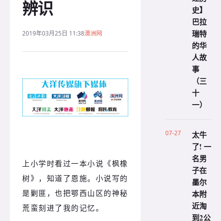
辨识
史】
巴拉
瑞特
2019年03月25日 11:38
澳洲网
的华
人故
事
（三
十
一）
07-27
太牛
了! 一
名男
上小学时看过一本小说《枫橡
子在
树》，知道了恩施。小说写的
墨尔
是剿匪，也把鄂西山区的神秘
本附
近淘
荒蛮刻进了我的记忆。
到2公