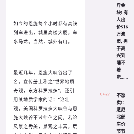
斤金
块! 有
人出
如今的恩施每个小时都有高铁
价$16
列车进出，城里高楼大厦，车
万澳
币, 男
水马龙。当然，城外有山。
子高
兴到
睡不
着
最近几年，恩施大峡谷出了
觉......
名。宣传册上称之“世界地质
奇观，东方科罗拉多”，还引
07-27
不愁
用某地质学家的话：“论壮
卖!!
观，美国科罗拉多大峡谷与恩
悉尼
北部
施大峡谷不过仲伯之间，若论
房价
风景之秀美，景观之丰富，层
节节