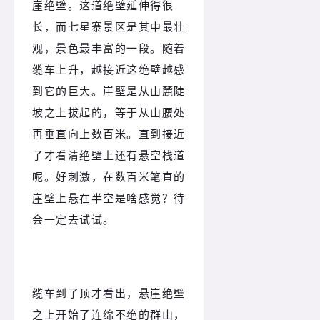
崖绝壁。这道绝壁延伸得很
长，而七星寨景区是其中最壮
观，景色最丰富的一段。随着
缆车上升，越接近这绝壁越感
到它的巨大。崖壁是从山麓陡
坡之上拔起的，等于从山腰处
再垂直向上数百米。直到接近
了才看清绝壁上还有悬空栈道
呢。好刺激，在数百米笔直的
崖壁上悬在半空是啥感觉？待
会一定去试试。
缆车到了顶才看出，悬崖绝壁
之上开始了连绵不绝的群山，