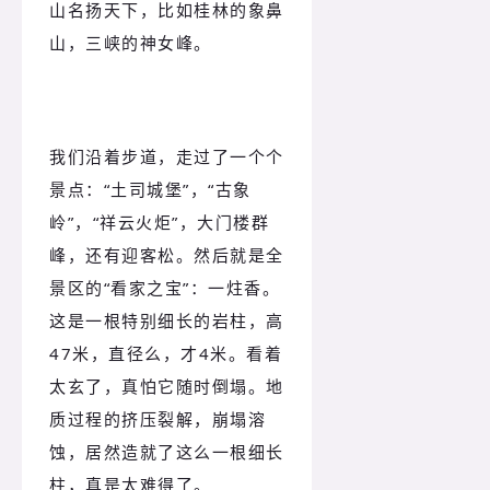
山名扬天下，比如桂林的象鼻
山，三峡的神女峰。
我们沿着步道，走过了一个个
景点：“土司城堡”，“古象
岭”，“祥云火炬”，大门楼群
峰，还有迎客松。然后就是全
景区的“看家之宝”：一炷香。
这是一根特别细长的岩柱，高
47米，直径么，才4米。看着
太玄了，真怕它随时倒塌。地
质过程的挤压裂解，崩塌溶
蚀，居然造就了这么一根细长
柱，真是太难得了。