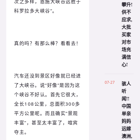
次之多样，恩施大峡谷远胜于
攀升!
科罗拉多大峡谷”。
供不
应求,
大批
买家
对市
真的吗？有那么棒？看看去！
场充
满信
心!
汽车还没到景区好像就已经进
07-27
骇人
了大峡谷。说“好像”是因为这
听
个峡谷不好认。首先它很大，
闻!!
全长108公里，总面积300多
中国
单亲
平方公里呢。而且确实“景观
妈妈
丰富”，甚至太丰富了，喧宾
远嫁
夺主。
澳洲,