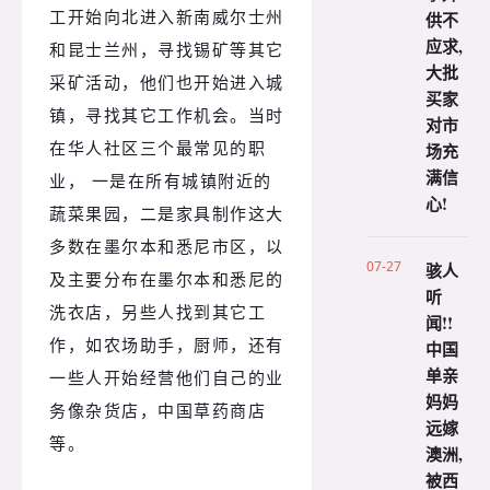
工开始向北进入新南威尔士州
供不
应求,
和昆士兰州，寻找锡矿等其它
大批
采矿活动，他们也开始进入城
买家
镇，寻找其它工作机会。
当时
对市
在华人社区三个最常见的职
场充
满信
业， 一是在所有城镇附近的
心!
蔬菜果园，二是家具制作这大
多数在墨尔本和悉尼市区，以
07-27
骇人
及主要分布在墨尔本和悉尼的
听
洗衣店，另些人找到其它工
闻!!
作，如农场助手，厨师，还有
中国
单亲
一些人开始经营他们自己的业
妈妈
务像杂货店，中国草药商店
远嫁
等。
澳洲,
被西