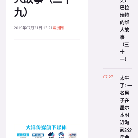
史】
巴拉
九）
瑞特
的华
2019年07月21日 13:21
澳洲网
人故
事
（三
十
一）
07-27
太牛
了! 一
名男
子在
墨尔
本附
近淘
到2公
斤金