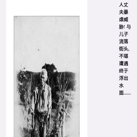
人丈
夫暴
虐威
胁! 与
儿子
流落
街头,
不堪
遭遇
终于
浮出
水
面......