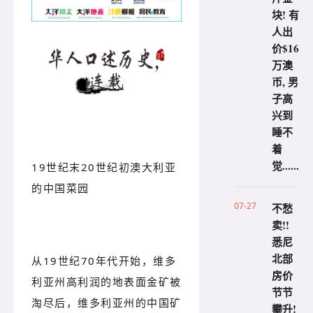
块! 有
人出
价$16
万澳
币, 男
子高
兴到
睡不
着
觉......
19世纪末20世纪初澳大利亚
的中国菜园
07-27
不愁
卖!!
悉尼
北部
从19世纪70年代开始，维多
房价
利亚州高利润的地表面金矿被
节节
淘尽后，维多利亚州的中国矿
攀升!