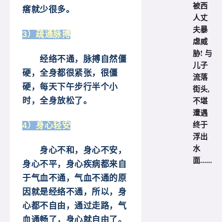
被西
瘩就少很多。
人丈
夫暴
3）疏通脉搏
虐威
胁! 与
经络不通，脉搏自然僵
儿子
硬，全身都很紧张，很僵
流落
硬，每天下午步行半个小
街头,
不堪
时，全身放松了。
遭遇
终于
4）身心轻安
浮出
水
身心不和，身心不安，
面......
身心不平，身心疾病都来自
于气血不通，气血不通的原
因就是经络不通，所以，身
心都不自由，通过走路，气
血通畅了，身心就自由了。