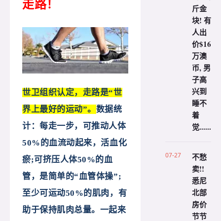
走
路！
斤金
块! 有
人出
价$16
万澳
币, 男
子高
兴到
世卫组织认定，走路是“世
睡不
界上最好的运动”。
数据统
着
觉......
计：每走一步，可推动人体
50%的血流动起来，活血化
07-27
不愁
瘀;可挤压人体50%的血
卖!!
管，是简单的“血管体操”;
悉尼
北部
至少可运动50%的肌肉，有
房价
助于保持肌肉总量。一起来
节节