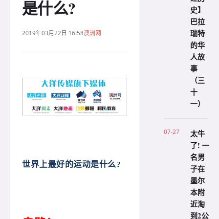
是什么?
史】
巴拉
瑞特
2019年03月22日 16:58
澳洲网
的华
人故
事
（三
十
一）
07-27
太牛
了! 一
名男
世界上最好的运动是什么?
子在
墨尔
本附
近淘
到2公