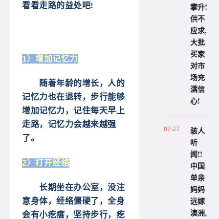
看看走路的益处吧!
攀升!
供不
应求,
大批
买家
1）增加记忆力
对市
场充
随着年龄的增长，人的
满信
记忆力也在退转，步行能够
心!
增加记忆力，记住每天早上
走路，记忆力会越来越强
07-27
骇人
了。
听
闻!!
2）打开经络
中国
单亲
长期坐在办公室，没注
妈妈
远嫁
意身体，经络僵硬了，全身
澳洲,
会有小疙瘩，坚持步行，疙