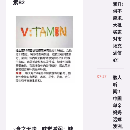
素B2
攀升!
供不
应求,
大批
买家
对市
场充
满信
心!
07-27
骇人
听
闻!!
中国
单亲
妈妈
远嫁
澳洲,
食之无味、味觉减弱：缺
2