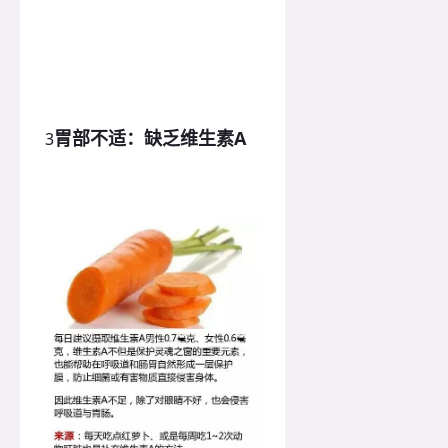
胃部不适：缺乏维生素A
3