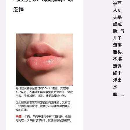
被西
乏锌
人丈
夫暴
虐威
胁! 与
儿子
流落
街头,
不堪
遭遇
终于
浮出
水
面......