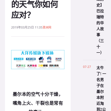
的天气你如何
史】
巴拉
应对？
瑞特
的华
2019年03月25日 11:35
澳洲网
人故
事
（三
十
一）
07-27
太牛
了! 一
名男
子在
墨尔
墨尔本的空气十分干燥，
本附
近淘
嘴角上火、干裂也是常有
到2公