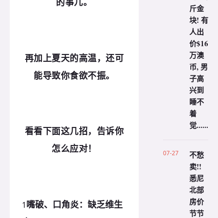
的事儿。
斤金
块! 有
人出
价$16
万澳
再加上夏天的高温，还可
币, 男
能导致你食欲不振。
子高
兴到
睡不
着
觉......
看看下面这几招，告诉你
怎么应对！
07-27
不愁
卖!!
悉尼
北部
房价
嘴破、口角炎：缺乏维生
1
节节