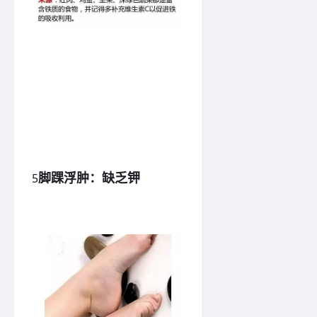
脚踝浮肿：缺乏钾
5