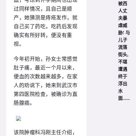
血，考虑到怀孕期间也出现
被西
过同样情况，且自己是顺
人丈
夫暴
产，她猜测是痔疮发作，就
虐威
自己买了药吃，吃药后发现
胁! 与
确实有所好转，便没有重
儿子
视。
流落
街头,
今年初开始，孙女士常感觉
不堪
肚子痛，最近一个月以来，
遭遇
终于
便血的次数越来越多，在家
浮出
人的劝说下，她来到武汉市
水
第四医院检查，被确诊为直
面......
肠腺癌。
该院肿瘤科冯刚主任介绍，