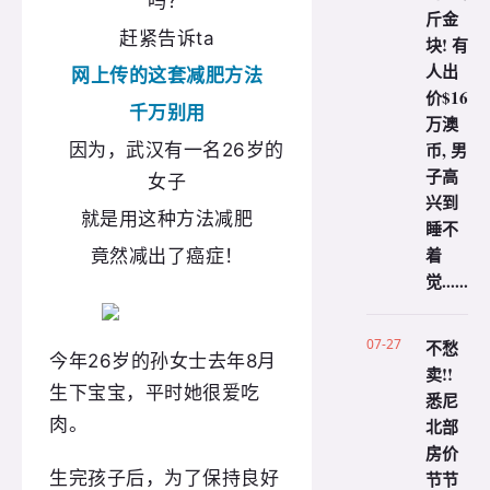
吗？
斤金
赶紧告诉ta
块! 有
人出
网上传的这套减肥方法
价$16
千万别用
万澳
币, 男
因为，武汉有一名26岁的
子高
女子
兴到
就是用这种方法减肥
睡不
着
竟然减出了癌症！
觉......
07-27
不愁
今年26岁的孙女士去年8月
卖!!
生下宝宝，平时她很爱吃
悉尼
肉。
北部
房价
节节
生完孩子后，为了保持良好