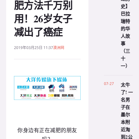
肥方法千万别
史】
巴拉
用！26岁女子
瑞特
减出了癌症
的华
人故
事
2019年03月25日 11:37
澳洲网
（三
十
一）
07-27
太牛
了! 一
名男
子在
墨尔
本附
近淘
你身边有正在减肥的朋友
到2公