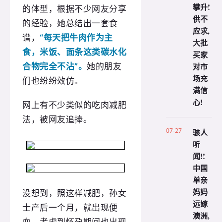
攀升!
的体型，根据不少网友分享
供不
的经验，她总结出一套食
应求,
谱，
“每天把牛肉作为主
大批
食，米饭、面条这类碳水化
买家
对市
合物完全不沾”。
她的朋友
场充
们也纷纷效仿。
满信
心!
网上有不少类似的吃肉减肥
法，被网友追捧。
07-27
骇人
听
闻!!
中国
单亲
妈妈
没想到，照这样减肥，孙女
远嫁
士产后一个月，就出现便
澳洲,