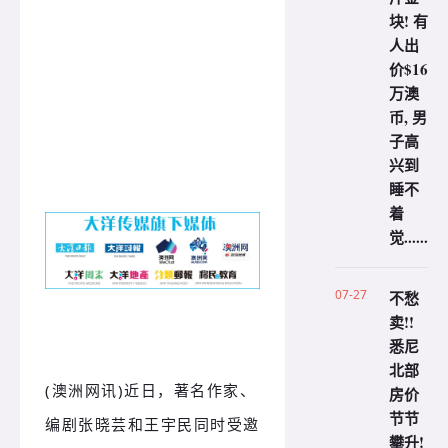
块! 有
人出
价$16
万澳
币, 男
子高
兴到
睡不
着
觉......
07-27
不愁
卖!!
悉尼
北部
(澳洲网讯)近日，著名作家、
房价
节节
编剧张晓芸和王宇民同时受邀
攀升!