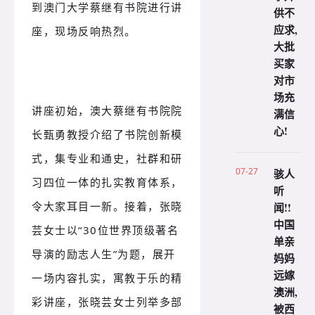
到澳门大学蔡继有书院进行讲
供不
应求,
座，现场反响热烈。
大批
买家
对市
场充
讲座初始，澳大蔡继有书院院
满信
心!
长甄勇教授介绍了书院创新模
式，集专业和通史，社群和研
07-27
骇人
习四位一体的扎实教育体系，
听
令大家耳目一新。接着，张晓
闻!!
中国
芸女士以“30位世界顶级著名
单亲
导演的励志人生”为题，展开
妈妈
远嫁
一场内容扎实，寓教于乐的精
澳洲,
彩讲座，张晓芸女士列举多部
被西