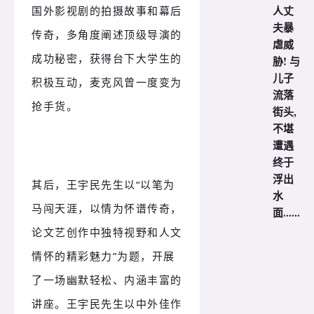
人丈
国外影视剧的拍摄故事和幕后
夫暴
传奇，多角度阐述顶级导演的
虐威
成功秘密，获得台下大学生的
胁! 与
儿子
积极互动，麦克风曾一度变为
流落
抢手货。
街头,
不堪
遭遇
终于
浮出
其后，王宇民先生以“以笔为
水
马闯天涯，以情为怀谱传奇，
面......
论文艺创作中独特视野和人文
情怀的精彩魅力”为题，开展
了一场幽默轻松、内涵丰富的
讲座。王宇民先生以中外佳作