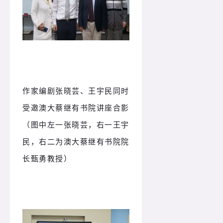
作家编剧张晓芸、王宇民同时
受邀澳大蔡继有书院讲座合影
（图中左一张晓芸，右一王宇
民，右二为澳大蔡继有书院院
长甄勇教授）