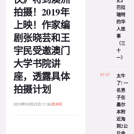
史】
巴拉
拍摄！2019年
瑞特
上映！作家编
的华
人故
剧张晓芸和王
事
（三
宇民受邀澳门
十
一）
大学书院讲
座，透露具体
07-27
太牛
了! 一
拍摄计划
名男
子在
墨尔
2019年03月25日 11:36
澳洲网
本附
近淘
到2公
斤金