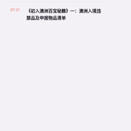
07-21
《初入澳洲百宝秘籍》一：澳洲入境违
禁品及申报物品清单