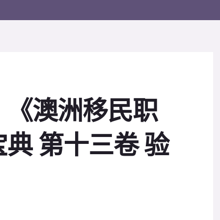
】《澳洲移民职
典 第十三卷 验