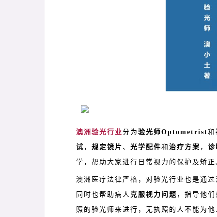
澳洲验光行业
分为
验光师
Optometrist
和
试
，
规定镜片
、
光学配件
和
治疗方案
，
诊
学，帮助大家进行日常视力的保护及矫正
澳洲医疗法律严格，对验光行业也是通过
同时也帮助病人
克服视力问题
，指导他们
照的验光师来进行，无执照的人不能为他