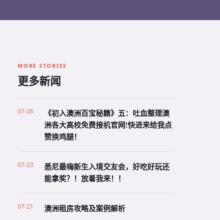
MORE STORIES
更多新闻
07-26
《初入澳洲百宝秘籍》五：吐血整理澳
洲各大高校免费接机官网!快进来给我点
赞换鸡腿！
07-23
悉尼最嗨新生入境交友会，好吃好玩还
能拿奖？！放着我来！！
07-21
澳洲租房攻略及案例解析