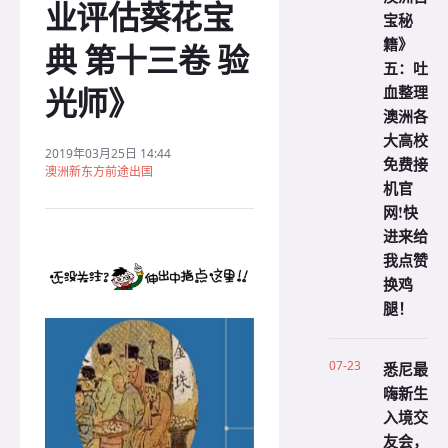
业评估葵花宝
宝秘
籍》
典 第十三卷 验
五：吐
光师》
血整理
澳洲各
大高校
2019年03月25日 14:44
免费接
澳洲新东方前途出国
机官
网!快
进来给
我点赞
换鸡
腿！
07-23
悉尼最
嗨新生
入境交
友会，