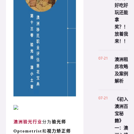
好吃好
玩还能
拿
奖？！
放着我
来！！
07-21
澳洲租
房攻略
及案例
解析
07-21
《初入
澳洲百
宝秘
籍》
澳洲验光行业
分为
验光师
一：澳
Optometrist
和
视力矫正师