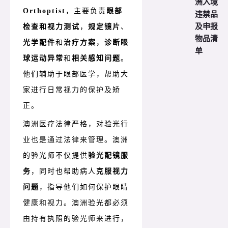
洲入境
Orthoptist
，主要负责
眼部
违禁品
及申报
检查和视力测试
，
规定镜片
、
物品清
光学配件
和
治疗方案
，
诊断眼
单
球运动异常
和
相关感知问题
。
他们辅助于眼部医学，帮助大
家进行日常视力的保护及矫
正。
澳洲医疗法律严格，对验光行
业也是通过法律来管理。澳洲
的验光师不仅提供
验光配镜服
务
，同时也帮助病人
克服视力
问题
，指导他们如何保护眼睛
健康和视力。澳洲验光都必须
由持有执照的验光师来进行，