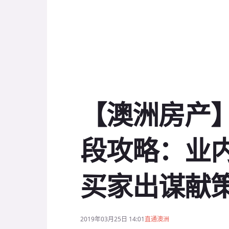
【澳洲房产
段攻略：业
买家出谋献
2019年03月25日 14:01
直通澳洲