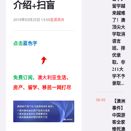
介绍+扫盲
留学越
来越难
了！澳
2019年03月25日 13:59
直通澳洲
顶尖大
学取消
语言
点击
蓝色字
班、择
优录
取、非
211大
学不予
免费订阅，
澳
大利亚
生活、
录取...
房产、留学、移民一网打尽
06-05
【澳洲
事件】
中国游
客全家
惨死澳