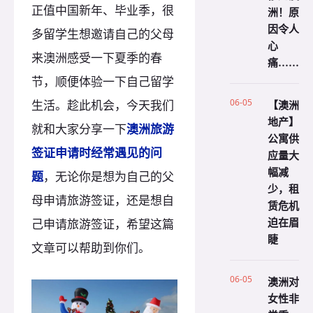
正值中国新年、毕业季，很
洲！原
因令人
多留学生想邀请自己的父母
心
来澳洲感受一下夏季的春
痛……
节，顺便体验一下自己留学
06-05
【澳洲
生活。趁此机会，今天我们
地产】
就和大家分享一下
澳洲旅游
公寓供
签证申请时经常遇见的问
应量大
幅减
题
，无论你是想为自己的父
少，租
母申请旅游签证，还是想自
赁危机
迫在眉
己申请旅游签证，希望这篇
睫
文章可以帮助到你们。
06-05
澳洲对
女性非