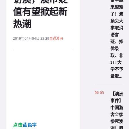
留学越
来越难
值有望掀起新
了！澳
热潮
顶尖大
学取消
语言
2019年04月04日 22:29
直通澳洲
班、择
优录
取、非
211大
学不予
录取...
06-05
【澳洲
事件】
中国游
客全家
惨死澳
点击
蓝色字
洲！原