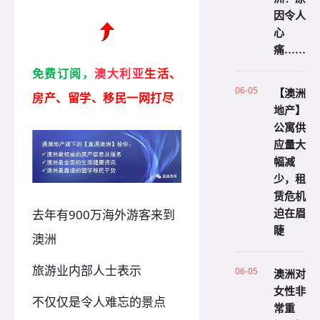
因令人
心
痛……
免费订阅，
澳
大利亚
生活、
06-05
【澳洲
房产、留学、移民一网打尽
地产】
公寓供
应量大
幅减
少，租
赁危机
迫在眉
去年有900万海外游客来到
睫
澳洲
旅游业内部人士表示
06-05
澳洲对
女性非
不仅仅是令人难忘的景点
常重