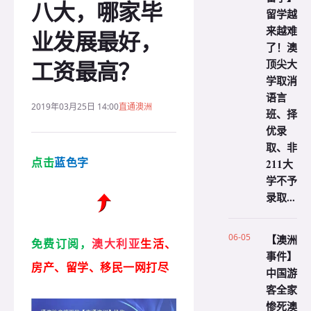
八大，哪家毕
留学越
来越难
业发展最好，
了！澳
工资最高？
顶尖大
学取消
语言
2019年03月25日 14:00
直通澳洲
班、择
优录
取、非
211大
点击
蓝色字
学不予
录取...
06-05
【澳洲
免费订阅，
澳
大利亚
生活、
事件】
房产、留学、移民一网打尽
中国游
客全家
惨死澳