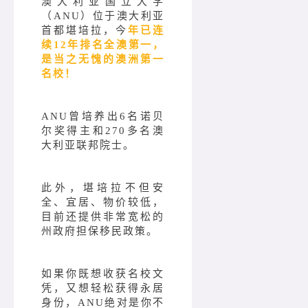
澳大利亚国立大学
（ANU）位于澳大利亚
首都堪培拉，今
年已连
续12年排名全澳第一，
是当之无愧的澳洲第一
名校！
ANU曾培养出6名诺贝
尔奖得主和270多名澳
大利亚联邦院士
。
此外，堪培拉不但安
全、宜居、物价较低，
目前还提供非常宽松的
州政府担保移民政策。
如果你既想收获名校文
凭，又想轻松获得永居
身份，ANU绝对是你不