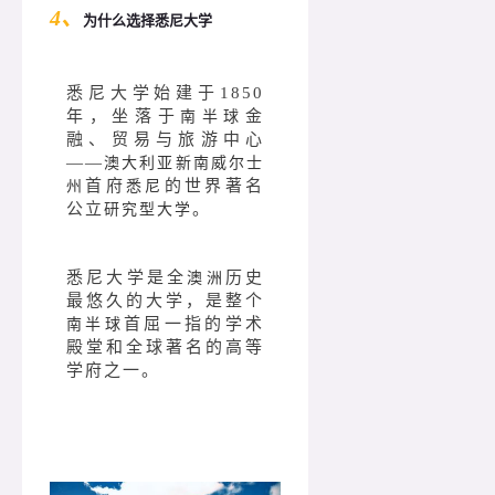
4、
为什么选择悉尼大学
悉尼大学始建于1850
年，坐落于
金
南半球
融、贸易与旅游中心
——
澳大利亚新南威尔士
首府
的世界著名
州
悉尼
公立
。
研究型大学
悉尼大学是全
历史
澳洲
最悠久的大学，是整个
首屈一指的学术
南半球
殿堂和全球著名的高等
学府之一。