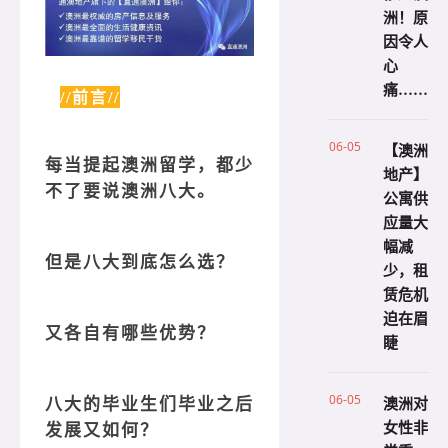
洲！原
因令人
心
痛……
//前言//
06-05
【澳洲
每当提起澳洲留学，都少
地产】
不了要说澳洲八大。
公寓供
应量大
幅减
但是八大到底怎么选？
少，租
赁危机
迫在眉
又各自有哪些优势？
睫
06-05
澳洲对
八大的毕业生们毕业之后
女性非
发展又如何？