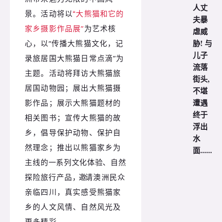
人丈
猫和
它的
景。活动将以
“大熊
夫暴
家乡摄影作品展”
为艺术核
虐威
胁! 与
心，
以“
传播大熊猫文化，记
儿子
录旅居国大熊猫日常点滴”为
流落
主题。活动将拜访大熊猫旅
街头,
居国动物园；展出大熊猫摄
不堪
遭遇
影作品；展示大熊猫题材的
终于
相关图书；宣传大熊猫的故
浮出
乡，倡导保护动物、保护自
水
然理念；推出以熊猫家乡为
面......
主
线的一系列文化体验、自
然
探险旅行产品
，邀
请澳洲民众
亲临四川，真实感受熊猫家
乡的人文风情、自然风光及
更多精彩。