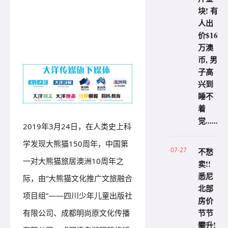
块! 有
人出
价$16
万澳
币, 男
子高
兴到
睡不
着
觉......
2019年3月24日，在人类史上科
学发现大熊猫150周年，中国第
07-27
不愁
一对大熊猫旅居澳洲10周年之
卖!!
悉尼
际，由“大熊猫文化推广文旅融合
北部
项目组”——四川少年儿童出版社
房价
节节
有限公司、成都明尚原文化传播
攀升!