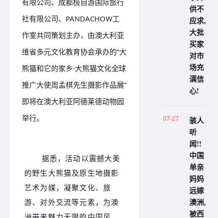
有限公司、成都极自游国际旅行
供不
社有限公司、PANDACHOW工
应求,
大批
作室共同策划主办，由澳大利亚
买家
维省多元文化教育协会承办的“大
对市
场充
熊猫和它的家乡·大熊猫文化全球
满信
推广大使周孟棋先生摄影作品展”
心!
即将在澳大利亚阿德莱德动物园
举行。
07-27
骇人
听
闻!!
中国
据悉，
活动以震撼大美
单亲
的野生大熊猫及原生地摄影
妈妈
艺术为媒，凝聚文化、旅
远嫁
澳洲,
游、对外交流等元素，为澳
被西
洲带来魅力无限的中国风