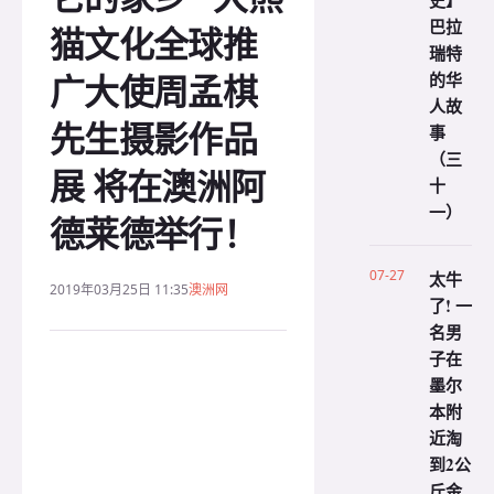
史】
巴拉
猫文化全球推
瑞特
广大使周孟棋
的华
人故
先生摄影作品
事
（三
展 将在澳洲阿
十
一）
德莱德举行！
07-27
太牛
2019年03月25日 11:35
澳洲网
了! 一
名男
子在
墨尔
本附
近淘
到2公
斤金