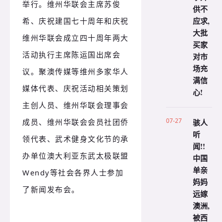
举行。
维州华联会主席苏俊
供不
应求,
希、庆祝建国七十周年和庆祝
大批
维州华联会成立四十周年两大
买家
活动执行主席陈运国出席会
对市
场充
议。
聚澳传媒等维州多家华人
满信
媒体代表、庆祝活动相关策划
心!
主创人员、维州华联会理事会
07-27
骇人
成员、维州华联会会员社团侨
听
领代表、武术健身文化节的承
闻!!
办单位澳大利亚东武太极联盟
中国
单亲
Wendy等社会各界人士参加
妈妈
了新闻发布会。
远嫁
澳洲,
被西