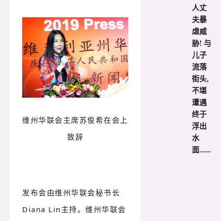
人丈
夫暴
虐威
胁! 与
儿子
流落
街头,
不堪
遭遇
终于
维州华联会主席苏俊希在会上
浮出
致辞
水
面......
发布会由维州华联会秘书长
Diana Lin主持。
维州华联会