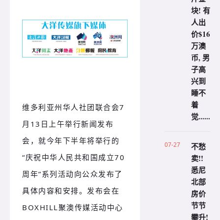
块! 有
人出
价$16
万澳
币, 男
子高
兴到
睡不
着
维多利亚州华人社团联合会7
觉......
月13日上午举行新闻发布
会，就今年下半年将举行的
07-27
不愁
“庆祝中华人民共和国成立70
卖!!
悉尼
周年”系列活动向公众发布了
北部
具体内容和安排。
发布会在
房价
节节
BOXHILL聚澳传媒活动中心
攀升!