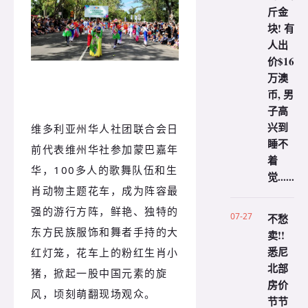
斤金
块! 有
人出
价$16
万澳
币, 男
子高
兴到
维多利亚州华人社团联合会日
睡不
前代表维州华社参加蒙巴嘉年
着
华，100多人的歌舞队伍和生
觉......
肖动物主题花车，成为阵容最
强的游行方阵，鲜艳、独特的
07-27
不愁
东方民族服饰和舞者手持的大
卖!!
悉尼
红灯笼，花车上的粉红生肖小
北部
猪，掀起一股中国元素的旋
房价
风，顷刻萌翻现场观众。
节节