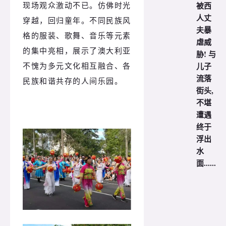
现场观众激动不已。仿佛时光
被西
人丈
穿越，回归童年。不同民族风
夫暴
格的服装、歌舞、音乐等元素
虐威
的集中亮相，展示了澳大利亚
胁! 与
不愧为多元文化相互融合、各
儿子
流落
民族和谐共存的人间乐园。
街头,
不堪
遭遇
终于
浮出
水
面......