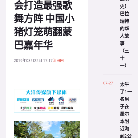
会打造最强歌
史】
巴拉
舞方阵 中国小
瑞特
猪灯笼萌翻蒙
的华
人故
巴嘉年华
事
（三
十
2019年03月22日 17:17
澳洲网
一）
07-27
太牛
了! 一
名男
子在
墨尔
本附
近淘
到2公