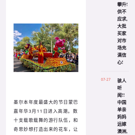
攀升!
供不
应求,
大批
买家
对市
场充
满信
心!
07-27
骇人
听
闻!!
墨尔本年度最盛大的节日蒙巴
中国
单亲
嘉年华3月11日进入高潮。数
妈妈
十支载歌载舞的游行队伍，和
远嫁
奇思妙想打造出来的花车，让
澳洲,