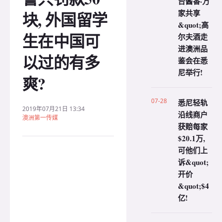
台酱香·万
家共享
块, 外国留学
&quot;高
生在中国可
尔夫酒走
进澳洲品
以过的有多
鉴会在悉
尼举行!
爽?
07-28
悉尼轻轨
2019年07月21日 13:34
沿线商户
澳洲第一传媒
获赔每家
$20.1万,
可他们上
诉&quot;
开价
&quot;$4
亿!