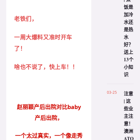
饭是
加冷
老铁们，
水还
是热
水
一周大爆料又准时开车
好？
了！
送上
13个
小知
啥也不说了，快上车！！
识
03-25
注意
| 这
赵丽颖产后出院对比baby
些业
主注
产后出院，
意！
澳洲
一个太过真实，一个像走秀
ATO