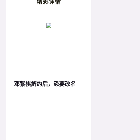
精彩详情
邓紫棋解约后，恐要改名
邓紫棋可能不能再叫“邓紫棋”