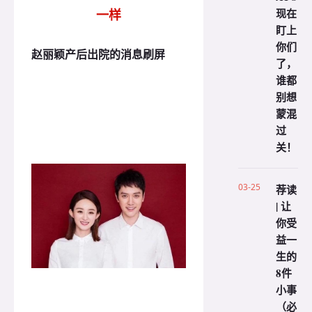
现在
一样
盯上
你们
赵丽颖产后出院的消息刷屏
了，
谁都
别想
蒙混
过
关！
03-25
荐读
| 让
你受
益一
生的
8件
小事
（必