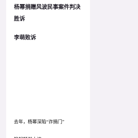
杨幂捐赠风波民事案件判决
胜诉
李萌败诉
杨幂“诈捐门”胜诉
去年，杨幂深陷“诈捐门”