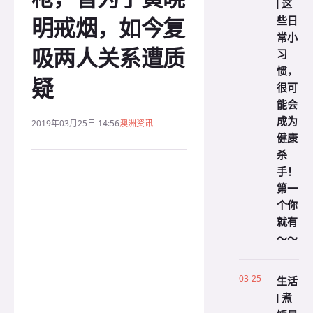
| 这
明戒烟，如今复
些日
常小
吸两人关系遭质
习
惯，
疑
很可
能会
成为
2019年03月25日 14:56
澳洲资讯
健康
杀
手！
第一
个你
就有
～～
03-25
生活
| 煮