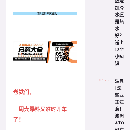
饭是
加冷
水还
是热
水
好？
送上
13个
小知
识
03-25
注意
| 这
老铁们，
些业
主注
意！
一周大爆料又准时开车
澳洲
了！
ATO
现在