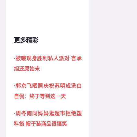
更多精彩
·被曝现身胜利私人派对 言承
旭还原始末
·郭京飞晒照庆祝苏明成洗白
自侃：终于等到这一天
·周冬雨同妈妈逛超市拒绝塑
料袋 帽子装商品很搞笑