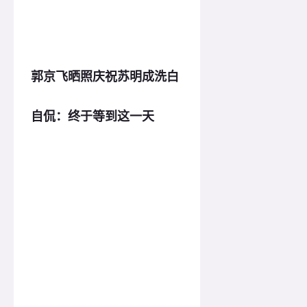
郭京飞晒照庆祝苏明成洗白
自侃：终于等到这一天
观众给郭京飞留言，声称要去
打他