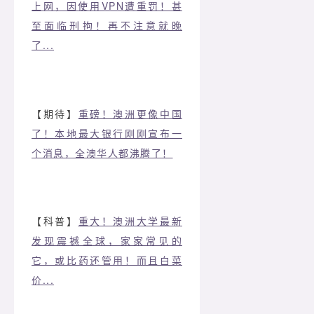
上网，因使用VPN遭重罚！甚
至面临刑拘！再不注意就晚
了...
【期待】
重磅！澳洲更像中国
了！本地最大银行刚刚宣布一
个消息，全澳华人都沸腾了！
【科普】
重大！澳洲大学最新
发现震撼全球，家家常见的
它，或比药还管用！而且白菜
价...