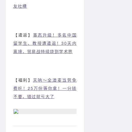
友吐槽
【遣返】
事态升级！多名中国
留学生、教授遭遣返！30天内
离境，贸易战持续烧到学术界
【福利】
天呐～全澳麦当劳免
费吃！25万份等你拿！一分钱
不要，错过就亏大了