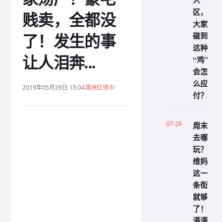
人
区，
贱卖，全都没
大家
了！发生的事
碰到
这种
让人泪奔...
“鸡”
会怎
么应
2019年05月29日 15:04
澳洲红领巾
付？
07-28
周末
去哪
玩？
维妈
这一
条街
就够
了！
满满