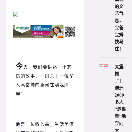
的文
艺气
息，
宝爸
宝妈
快马
住！
今
07-28
太震
天，我们要讲述一个悲
撼
伤的故事，一则关于一位华
了！
人高富帅的新闻在澳媒刷
澳洲
屏：
2000
多人
“赤果
果”地
奔向
他是一位收入高，生活美满
大