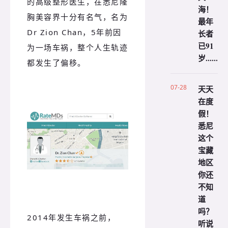
的高级整形医生，在悉尼隆
海！
胸美容界十分有名气，名为
最年
Dr Zion Chan，5年前因
长者
已91
为一场车祸，整个人生轨迹
岁......
都发生了偏移。
07-28
天天
在度
假！
悉尼
这个
宝藏
地区
你还
不知
道
吗？
2014年发生车祸之前，
听说