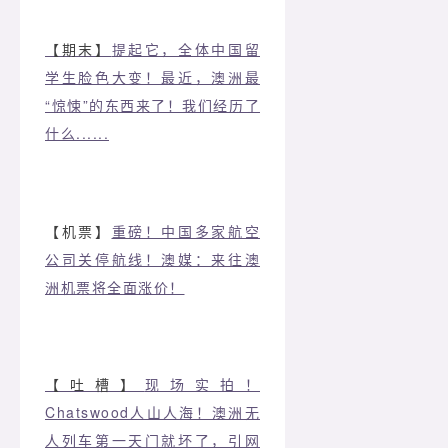
【期末】
提起它，全体中国留
学生脸色大变！最近，澳洲最
“惊悚”的东西来了！我们经历了
什么......
【机票】
重磅！中国多家航空
公司关停航线！澳媒：来往澳
洲机票将全面涨价！
【吐槽】
现场实拍！
Chatswood人山人海！澳洲无
人列车第一天门就坏了，引网