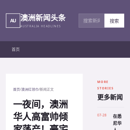
澳洲新闻头条
搜索新闻
AU
搜索
AUSTRALIA HEADLINES
首页
MORE
STORIES
/
/
首页
澳洲红领巾
新闻正文
更多新闻
一夜间，澳洲
华人高富帅倾
07-28
在悉
尼华
家荡产！豪宅