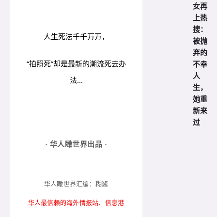
女再
上热
搜：
人生死法千千万万，
被抛
弃的
不幸
“拍照死”却是最新的潮流死去办
人
法...
生，
她重
新来
过
· 华人瞰世界出品 ·
华人瞰世界汇编：糊酱
华人最信赖的海外情报站、信息港