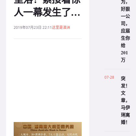
为，
人一幕发生了…
好狠
一公
司，
2019年07月23日 22:11
这里是澳洲
应届
生你
给
201
万
07-28
突
发！
文
章，
马伊
琍离
婚！