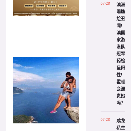
07-28
澳洲
曝尴
尬丑
闻!
澳国
家游
泳队
冠军
药检
呈阳
性!
霍顿
会谴
责她
吗？
07-28
成龙
私生