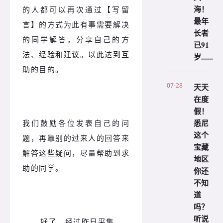
海！
的人都可以再次通过【写留
最年
言】的方式为此有事需要解决
长者
的同学解答，分享自己的方
已91
法、经验和建议。以此达到互
岁......
助的目的。
07-28
天天
在度
假！
悉尼
我们鼓励各位发表自己的问
这个
题，再靠别的过来人的回答来
宝藏
解答这些疑问，尽量帮助到求
地区
助的同学。
你还
不知
道
吗？
听说
好了，经过昨日采集