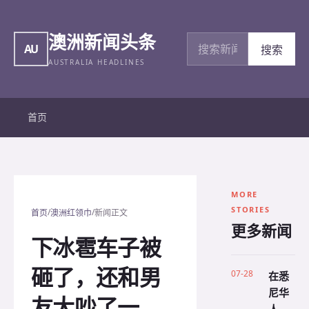
澳洲新闻头条
搜索新闻
AU
搜索
AUSTRALIA HEADLINES
首页
MORE
STORIES
/
/
首页
澳洲红领巾
新闻正文
更多新闻
下冰雹车子被
砸了，还和男
07-28
在悉
尼华
友大吵了一