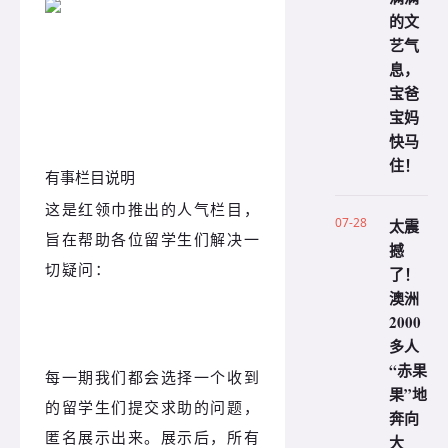
的文
艺气
息，
宝爸
宝妈
快马
住！
有事栏目说明
这是红领巾推出的人气栏目，
07-28
太震
旨在帮助各位留学生们解决一
撼
切疑问：
了！
澳洲
2000
多人
“赤果
每一期我们都会选择一个收到
果”地
的留学生们提交求助的问题，
奔向
匿名展示出来。展示后，所有
大