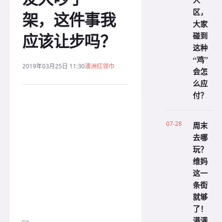
人
区，
架，这件事我
大家
应该让步吗？
碰到
这种
“鸡”
2019年03月25日 11:30
澳洲红领巾
会怎
么应
付？
07-28
周末
去哪
玩？
维妈
这一
条街
就够
了！
满满