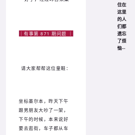
住在
这里
的人
们都
遗忘
｜有事第 871 期问题 ｜
了烦
恼···
请大家帮帮这位童鞋：
坐标墨尔本，昨天下午
跟男朋友大吵了一架，
下午的时候，本来说好
要去逛街，车子都从车