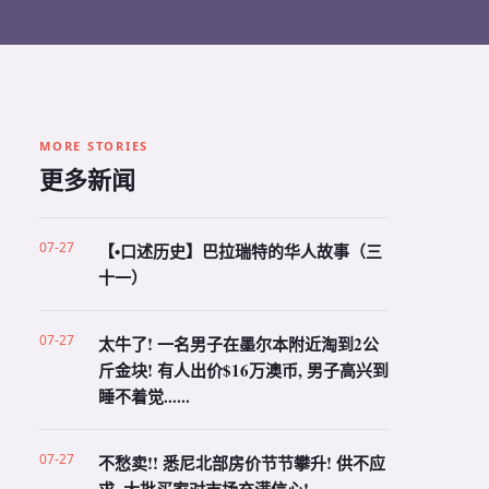
MORE STORIES
更多新闻
07-27
【•口述历史】巴拉瑞特的华人故事（三
十一）
07-27
太牛了! 一名男子在墨尔本附近淘到2公
斤金块! 有人出价$16万澳币, 男子高兴到
睡不着觉......
07-27
不愁卖!! 悉尼北部房价节节攀升! 供不应