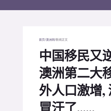
/
/
首页
澳洲网
新闻正文
中国移民又逆
澳洲第二大移
外人口激增,
冒汗了......