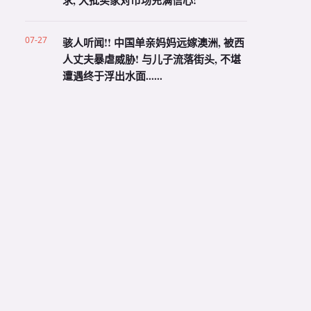
求, 大批买家对市场充满信心!
07-27
骇人听闻!! 中国单亲妈妈远嫁澳洲, 被西
人丈夫暴虐威胁! 与儿子流落街头, 不堪
遭遇终于浮出水面......