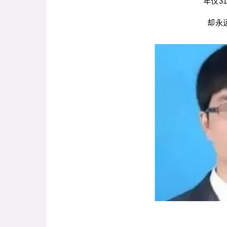
年仅3
却永