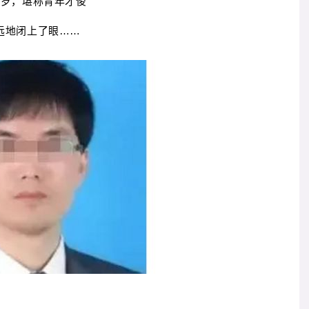
1岁，堪称青年才俊
远地闭上了眼……