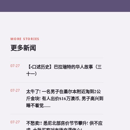
MORE STORIES
更多新闻
07-27
【•口述历史】巴拉瑞特的华人故事（三
十一）
07-27
太牛了! 一名男子在墨尔本附近淘到2公
斤金块! 有人出价$16万澳币, 男子高兴到
睡不着觉......
07-27
不愁卖!! 悉尼北部房价节节攀升! 供不应