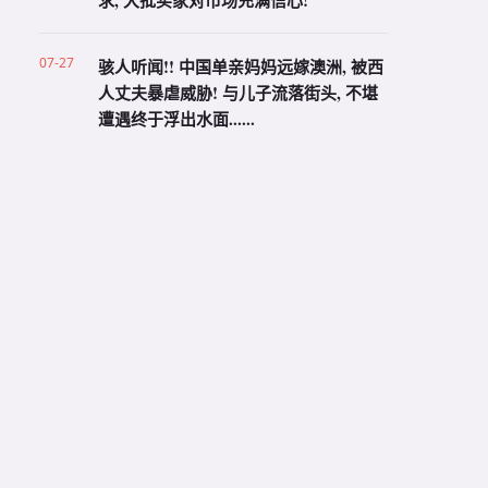
求, 大批买家对市场充满信心!
07-27
骇人听闻!! 中国单亲妈妈远嫁澳洲, 被西
人丈夫暴虐威胁! 与儿子流落街头, 不堪
遭遇终于浮出水面......