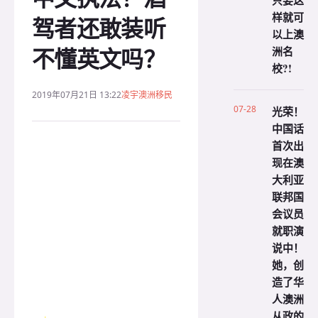
只要这
样就可
驾者还敢装听
以上澳
不懂英文吗？
洲名
校?!
2019年07月21日 13:22
凌宇澳洲移民
07-28
光荣！
中国话
首次出
现在澳
大利亚
联邦国
会议员
就职演
说中！
她，创
造了华
人澳洲
从政的