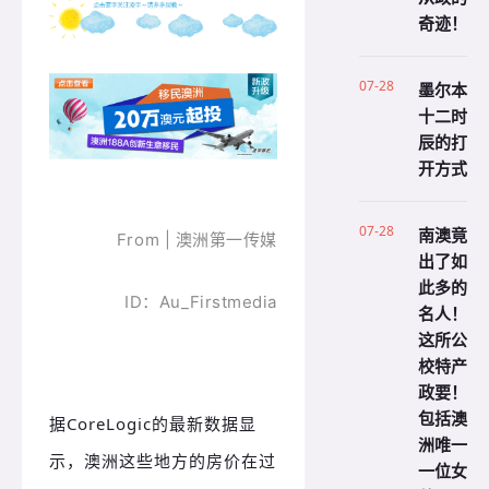
奇迹！
07-28
墨尔本
十二时
辰的打
开方式
07-28
南澳竟
From | 澳洲第一传媒
出了如
此多的
ID：Au_Firstmedia
名人！
这所公
校特产
政要！
包括澳
据CoreLogic的最新数据显
洲唯一
示，澳洲这些地方的房价在过
一位女