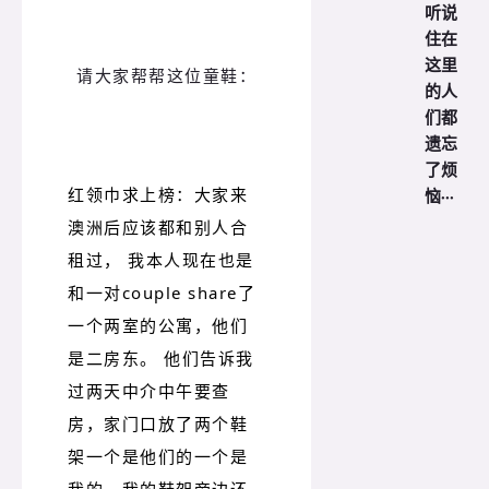
听说
住在
这里
请大家帮帮这位童鞋：
的人
们都
遗忘
了烦
红领巾求上榜：大家来
恼···
澳洲后应该都和别人合
租过， 我本人现在也是
和一对couple share了
一个两室的公寓，他们
是二房东。 他们告诉我
过两天中介中午要查
房，家门口放了两个鞋
架一个是他们的一个是
我的，我的鞋架旁边还