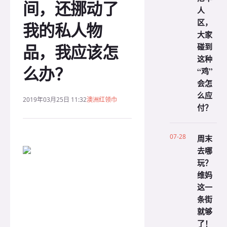
间，还挪动了
人
区，
我的私人物
大家
品，我应该怎
碰到
这种
么办？
“鸡”
会怎
么应
2019年03月25日 11:32
澳洲红领巾
付？
07-28
周末
去哪
玩？
维妈
这一
条街
就够
了！