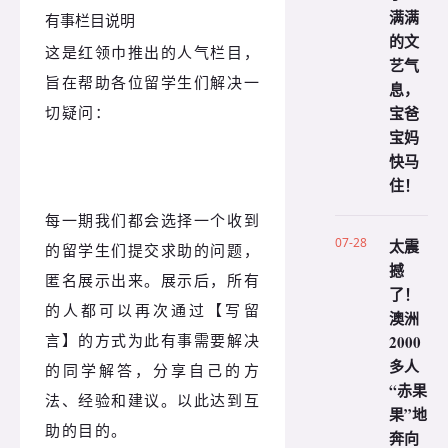
满满
有事栏目说明
的文
这是红领巾推出的人气栏目，
艺气
旨在帮助各位留学生们解决一
息，
切疑问：
宝爸
宝妈
快马
住！
每一期我们都会选择一个收到
07-28
太震
的留学生们提交求助的问题，
撼
匿名展示出来。展示后，所有
了！
的人都可以再次通过【写留
澳洲
言】的方式为此有事需要解决
2000
多人
的同学解答，分享自己的方
“赤果
法、经验和建议。以此达到互
果”地
助的目的。
奔向