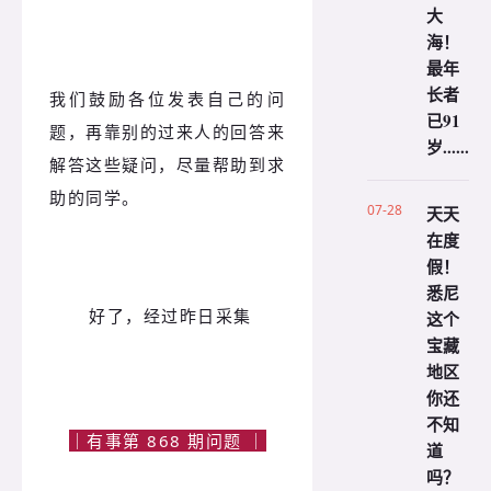
大
海！
最年
长者
我们鼓励各位发表自己的问
已91
题，再靠别的过来人的回答来
岁......
解答这些疑问，尽量帮助到求
助的同学。
07-28
天天
在度
假！
悉尼
好了，经过昨日采集
这个
宝藏
地区
你还
不知
｜有事第 868 期问题 ｜
道
吗？